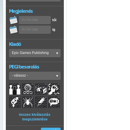
Megjelenés
tól
ig
Kiadó
PEGI besorolás
összes kiválasztás
megszüntetése