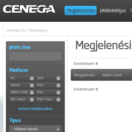
Megjelenési terv
Játékkatalógus
cenega.hu
/
Katalógus
Megjelenési 
Játék címe
Eredmények:
0
Platform
Megjelenés
Játék címe
PC
3DS
XBOX
PS3
Eredmények:
0
XBOX ONE
PS4
Wii / WiiU
PSP / Vita
összes kiválasztása
Típus