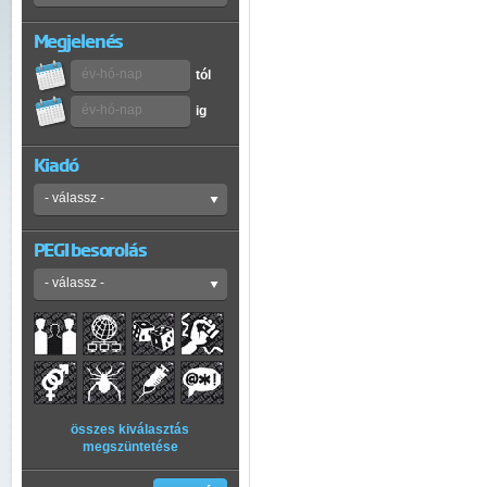
Megjelenés
tól
ig
Kiadó
PEGI besorolás
összes kiválasztás
megszüntetése