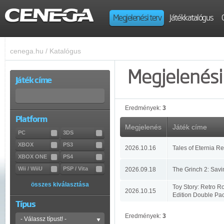
Megjelenési terv
Játékkatalógus
cenega.hu
/
Katalógus
Megjelenési 
Játék címe
Eredmények:
3
Platform
Megjelenés
Játék címe
PC
3DS
XBOX
PS3
2026.10.16
Tales of Eternia R
XBOX ONE
PS4
Wii / WiiU
PSP / Vita
2026.09.18
The Grinch 2: Savi
összes kiválasztása
Toy Story: Retro R
2026.10.15
Edition Double Pa
Típus
Eredmények:
3