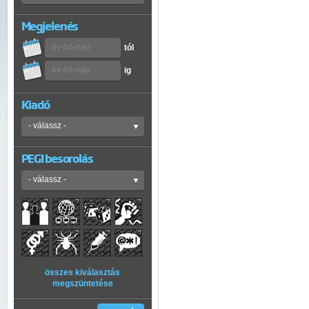
Megjelenés
tól
ig
Kiadó
PEGI besorolás
összes kiválasztás
megszüntetése