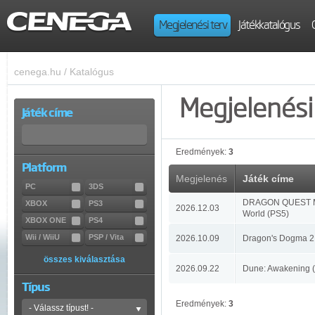
Megjelenési terv
Játékkatalógus
cenega.hu
/
Katalógus
Megjelenési 
Játék címe
Eredmények:
3
Platform
Megjelenés
Játék címe
PC
3DS
DRAGON QUEST Mo
XBOX
PS3
2026.12.03
World (PS5)
XBOX ONE
PS4
Wii / WiiU
PSP / Vita
2026.10.09
Dragon's Dogma 2:
összes kiválasztása
2026.09.22
Dune: Awakening 
Típus
Eredmények:
3