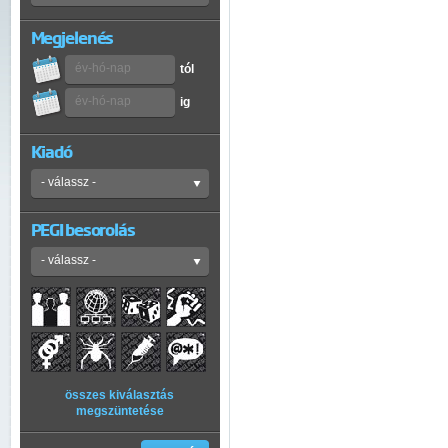
Megjelenés
tól
ig
Kiadó
PEGI besorolás
összes kiválasztás
megszüntetése