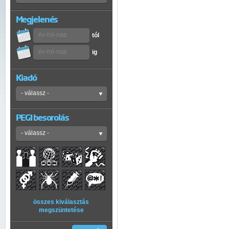
Megjelenés
tól
ig
Kiadó
PEGI besorolás
összes kiválasztás
megszüntetése