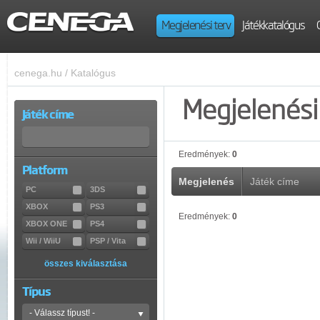
Megjelenési terv
Játékkatalógus
cenega.hu
/
Katalógus
Megjelenési 
Játék címe
Eredmények:
0
Platform
Megjelenés
Játék címe
PC
3DS
XBOX
PS3
Eredmények:
0
XBOX ONE
PS4
Wii / WiiU
PSP / Vita
összes kiválasztása
Típus