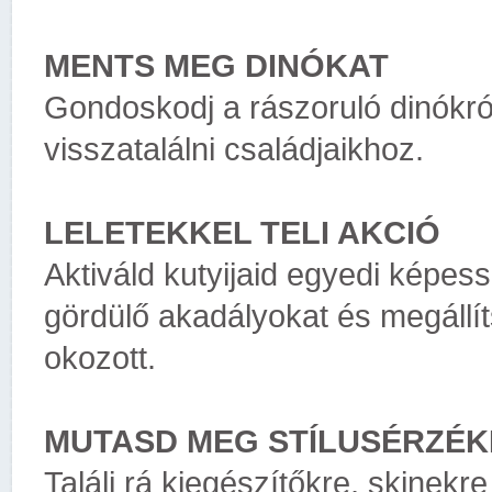
MENTS MEG DINÓKAT
Gondoskodj a rászoruló dinókró
visszatalálni családjaikhoz.
LELETEKKEL TELI AKCIÓ
Aktiváld kutyijaid egyedi képes
gördülő akadályokat és megállí
okozott.
MUTASD MEG STÍLUSÉRZÉK
Találj rá kiegészítőkre, skinekre