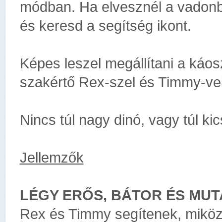
módban. Ha elvesznél a vadon
és keresd a segítség ikont.
Képes leszel megállítani a káoszt
szakértő Rex-szel és Timmy-vel
Nincs túl nagy dinó, vagy túl ki
Jellemzők
LÉGY ERŐS, BÁTOR ÉS MUT
Rex és Timmy segítenek, miközb