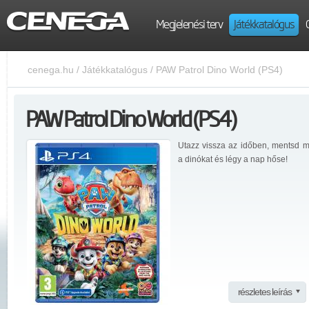
Megjelenési terv
Játékkatalógus
cenega.hu
/
Játékkatalógus
/
PAW Patrol Dino World (PS4)
PAW Patrol Dino World (PS4)
Utazz vissza az időben, mentsd 
a dinókat és légy a nap hőse!
részletes leírás