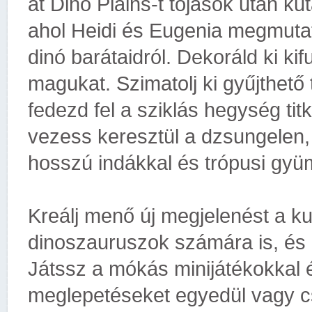
át Dino Plains-t tojások után ku
ahol Heidi és Eugenia megmutat
dinó barátaidról. Dekoráld ki ki
magukat. Szimatolj ki gyűjthet
fedezd fel a sziklás hegység ti
vezess keresztül a dzsungelen, 
hosszú indákkal és trópusi gyü
Kreálj menő új megjelenést a ku
dinoszauruszok számára is, és i
Játssz a mókás minijátékokkal é
meglepetéseket egyedül vagy cs