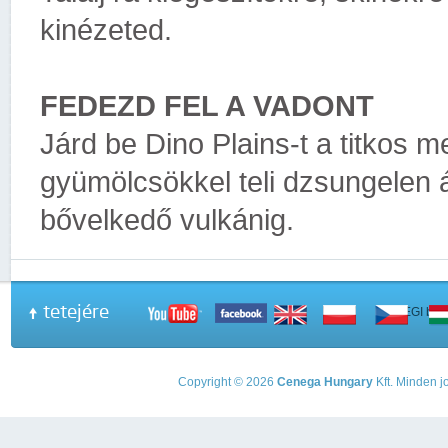
kinézeted.
FEDEZD FEL A VADONT
Járd be Dino Plains-t a titkos me
gyümölcsökkel teli dzsungelen 
bővelkedő vulkánig.
tetejére
A PEGI beso
Copyright © 2026
Cenega Hungary
Kft. Minden jo