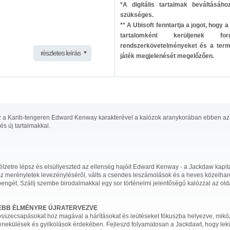
*A digitális tartalmak beváltásáho
szükséges.
** A Ubisoft fenntartja a jogot, hogy
tartalomként kerüljenek fo
rendszerkövetelményeket és a termé
részletes leírás
játék megjelenését megelőzően.
zz a Karib-tengeren Edward Kenway karakterével a kalózok aranykorában ebben az 
 és új tartalmakkal.
edélzetre lépsz és elsüllyeszted az ellenség hajóit Edward Kenway - a Jackdaw kapi
 merényletek levezényléséről, válts a csendes leszámolások és a heves közelharc
t pengét. Szállj szembe birodalmakkal egy sor történelmi jelentőségű kalózzal az 
EBB ÉLMÉNYRE ÚJRATERVEZVE
sszecsapásokat hoz magával a hárításokat és leütéseket fókuszba helyezve, mikö
enekülések és gyilkolások érdekében. Fejleszd folyamatosan a Jackdawt, hogy leküz