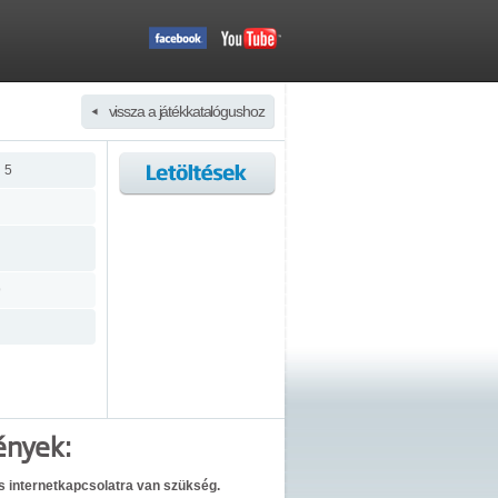
vissza a játékkatalógushoz
 5
9
ények:
os internetkapcsolatra van szükség.