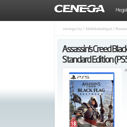
Megjel
cenega.hu
/
Játékkatalógus
/
Assass
Assassin’s Creed Blac
Standard Edition (PS
A