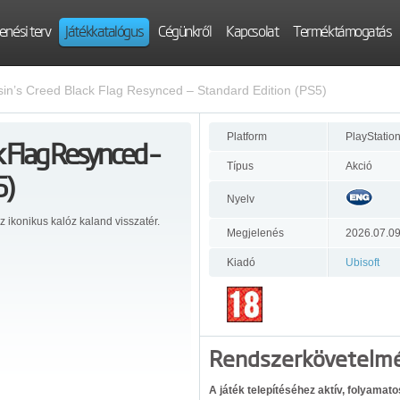
enési terv
Játékkatalógus
Cégünkről
Kapcsolat
Terméktámogatás
in’s Creed Black Flag Resynced – Standard Edition (PS5)
Platform
PlayStation
k Flag Resynced –
Típus
Akció
5)
Nyelv
z ikonikus kalóz kaland visszatér.
Megjelenés
2026.07.0
Kiadó
Ubisoft
Rendszerkövetelm
A játék telepítéséhez aktív, folyamat