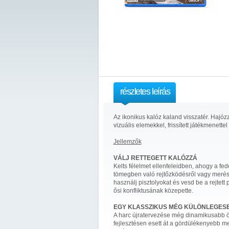
részletes leírás
Az ikonikus kalóz kaland visszatér. Hajó
vizuális elemekkel, frissített játékmenettel
Jellemzők
VÁLJ RETTEGETT KALÓZZÁ
Kelts félelmet ellenfeleidben, ahogy a f
tömegben való rejtőzködésről vagy merész
használj pisztolyokat és vesd be a rejtet
ősi konfliktusának közepette.
EGY KLASSZIKUS MÉG KÜLÖNLEGES
A harc újratervezése még dinamikusabb ö
fejlesztésen esett át a gördülékenyebb m