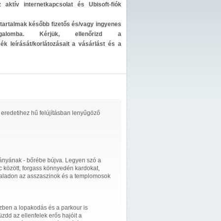
z aktív internetkapcsolat és Ubisoft-fiók
 a tartalmak később fizetős és/vagy ingyenes
rgalomba. Kérjük, ellenőrizd a
k leírását/korlátozásait a vásárlást és a
eredetihez hű felújításban lenyűgöző
tányának - bőrébe bújva. Legyen szó a
 között, forgass könnyedén kardokat,
oldaladon az asszaszinok és a templomosok
zben a lopakodás és a parkour is
dd az ellenfelek erős hajóit a