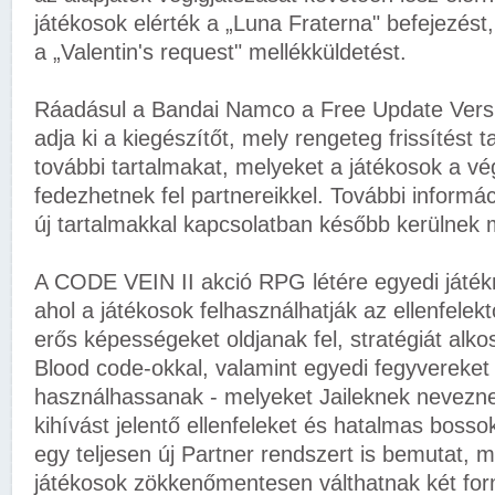
játékosok elérték a „Luna Fraterna" befejezést, 
a „Valentin's request" mellékküldetést.
Ráadásul a Bandai Namco a Free Update Versi
adja ki a kiegészítőt, mely rengeteg frissítést 
további tartalmakat, melyeket a játékosok a vé
fedezhetnek fel partnereikkel. További informáci
új tartalmakkal kapcsolatban később kerülnek
A CODE VEIN II akció RPG létére egyedi játékm
ahol a játékosok felhasználhatják az ellenfelekt
erős képességeket oldjanak fel, stratégiát alko
Blood code-okkal, valamint egyedi fegyvereket 
használhassanak - melyeket Jaileknek neveznek
kihívást jelentő ellenfeleket és hatalmas bossok
egy teljesen új Partner rendszert is bemutat, 
játékosok zökkenőmentesen válthatnak két for