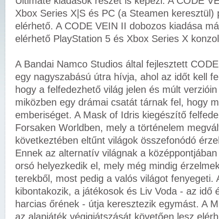
Ultimate kiadások részét is képezi. A CODE VEI
Xbox Series X|S és PC (a Steamen keresztül) 
elérhető. A CODE VEIN II dobozos kiadása má
elérhető PlayStation 5 és Xbox Series X konzol
A Bandai Namco Studios által fejlesztett CODE
egy nagyszabású útra hívja, ahol az időt kell f
hogy a felfedezhető világ jelen és múlt verzióin
miközben egy drámai csatát tárnak fel, hogy
emberiséget. A Mask of Idris kiegészítő felfed
Forsaken Worldben, mely a történelem megvál
következtében eltűnt világok összefonódó érzelmi
Ennek az alternatív világnak a középpontjában
orsó helyezkedik el, mely még mindig érzelmeke
terekből, most pedig a valós világot fenyegeti.
kibontakozik, a játékosok és Liv Voda - az idő 
harcias őrének - útja keresztezik egymást. A Ma
az alapjáték végigjátszását követően lesz elér