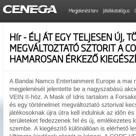
Megjelenési terv
Játékkatalógus
Hír - ÉLJ ÁT EGY TELJESEN ÚJ,
MEGVÁLTOZTATÓ SZTORIT A COD
HAMAROSAN ÉRKEZŐ KIEGÉSZÍ
A Bandai Namco Entertainment Europe a mai n
megjelenését jelentette be a nagyszabású ak
VEIN II-höz. A Mask of Idris tartalom a Forsak
és egy történelmet megváltoztató sztorival kec
játékosoknak újra útra kell indulniuk az időn és 
területeket fedezzenek fel és új, emlékezetes 
szembe. A kiegészítő különállóan is elérhető l