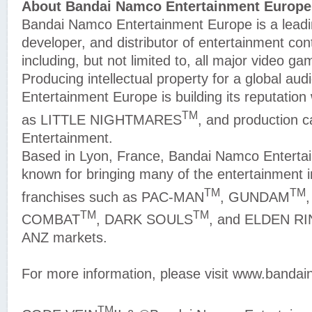
About Bandai Namco Entertainment Europe 
Bandai Namco Entertainment Europe is a leadin
developer, and distributor of entertainment con
including, but not limited to, all major video 
Producing intellectual property for a global a
Entertainment Europe is building its reputation
TM
as LITTLE NIGHTMARES
, and production ca
Entertainment.
Based in Lyon, France, Bandai Namco Enterta
known for bringing many of the entertainment i
TM
TM
franchises such as PAC-MAN
, GUNDAM
TM
TM
COMBAT
, DARK SOULS
, and ELDEN R
ANZ markets.
For more information, please visit www.banda
TM