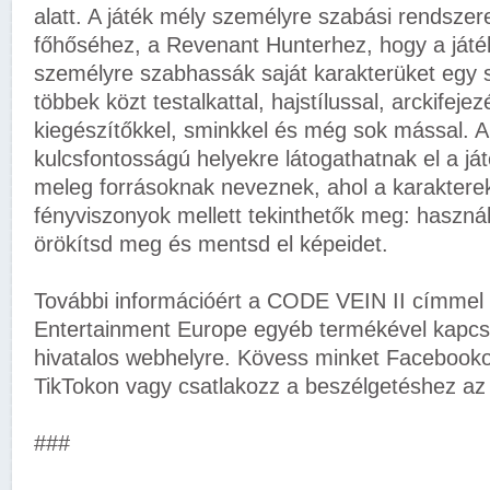
alatt. A játék mély személyre szabási rendszere
főhőséhez, a Revenant Hunterhez, hogy a játé
személyre szabhassák saját karakterüket egy 
többek közt testalkattal, hajstílussal, arckifejez
kiegészítőkkel, sminkkel és még sok mással. A
kulcsfontosságú helyekre látogathatnak el a já
meleg forrásoknak neveznek, ahol a karaktere
fényviszonyok mellett tekinthetők meg: haszná
örökítsd meg és mentsd el képeidet.
További információért a CODE VEIN II címme
Entertainment Europe egyéb termékével kapcso
hivatalos webhelyre. Kövess minket Facebook
TikTokon vagy csatlakozz a beszélgetéshez az
###