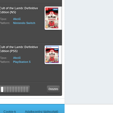
Cult of the Lamb: Definitive
Edition (NS)
Típus:
Akció
Platform:
Nintendo Switch
Cult of the Lamb: Definitive
Edition (PS5)
Típus:
Akció
Platform:
PlayStation 5
összes
Cookie-k
Adatkezelési tájékoztató