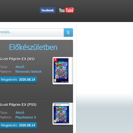
Előkészületben
Scott Pilgrim EX (NS)
Típus:
Akció
Platform:
Nintendo Switch
Megjelenés:
2026.08.14
Scott Pilgrim EX (PS5)
Típus:
Akció
Platform:
PlayStation 5
Megjelenés:
2026.08.14