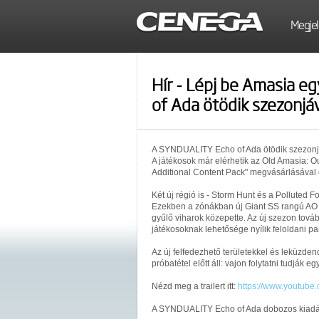
Megjel
Hír - Lépj be Amasia e
of Ada ötödik szezonjá
A SYNDUALITY Echo of Ada ötödik szezonja 
A játékosok már elérhetik az Old Amasia: Ou
Additional Content Pack" megvásárlásával o
Két új régió is - Storm Hunt és a Polluted Fo
Ezekben a zónákban új Giant SS rangú AO k
gyűlő viharok közepette. Az új szezon tová
játékosoknak lehetősége nyílik feloldani par
Az új felfedezhető területekkel és leküzde
próbatétel előtt áll: vajon folytatni tudják eg
Nézd meg a trailert itt:
https://www.youtu
A SYNDUALITY Echo of Ada dobozos kiadása