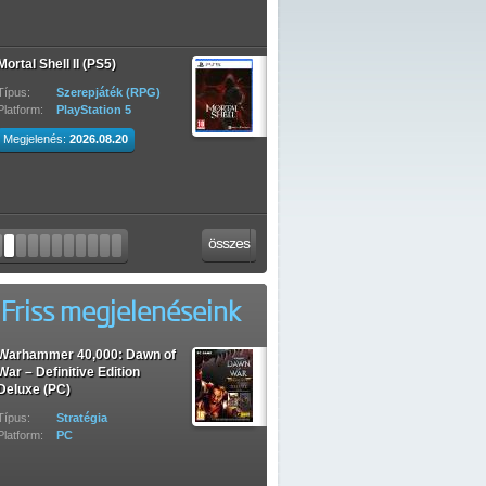
Mortal Shell II (PS5)
Típus:
Szerepjáték (RPG)
Platform:
PlayStation 5
Megjelenés:
2026.08.20
összes
Friss megjelenéseink
Warhammer 40,000: Dawn of
War – Definitive Edition
Deluxe (PC)
Típus:
Stratégia
Platform:
PC