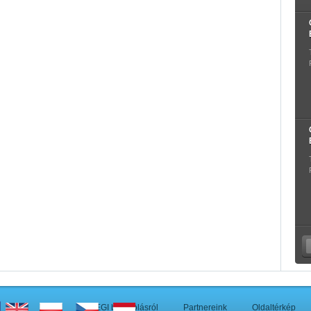
A PEGI besorolásról
Partnereink
Oldaltérkép