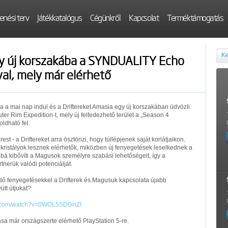
enési terv
Játékkatalógus
Cégünkről
Kapcsolat
Terméktámogatás
gy új korszakába a SYNDUALITY Echo
val, mely már elérhető
a mai nap indul és a Driftereket Amasia egy új korszakában üdvözli.
ter Rim Expedition-t, mely új felfedezhető terület a „Season 4
ldható fel.
rest - a Driftereket arra ösztönzi, hogy túllépjenek saját korlátjaikon.
ristályok lesznek elérhetők, miközben új fenyegetések leselkednek a
bbá kibővíti a Magusok személyre szabási lehetőségeit, így a
tnerük valódi potenciálját.
ndő fenyegetésekkel a Drifterek és Magusuk kapcsolata újabb
yütt útjukat?
be.com/watch?v=0WOL5SD0mZI
 már országszerte elérhető PlayStation 5-re.