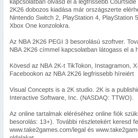
kapcsolatban olvasd el a legfrissebb Courtsid
2K26 dobozos kiadása már országszerte elérhe
Nintendo Switch 2, PlayStation 4, PlayStation 
Xbox One konzolokra.
Az NBA 2K26 PEGI 3 besorolású szoftver. Tová
NBA 2K26 címmel kapcsolatban látogass el a h
Kövesd az NBA 2K-t TikTokon, Instagramon, X
Facebookon az NBA 2K26 legfrissebb híreiért
Visual Concepts is a 2K studio. 2K is a publish
Interactive Software, Inc. (NASDAQ: TTWO).
Az online tartalmak eléréséhez online fiók szü
besorolás: 13+). További részletekért keresd fe
www.take2games.com/legal és www.take2game
oldalakat.