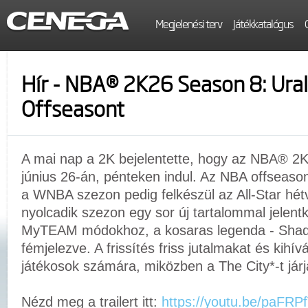
Megjelenési terv
Játékkatalógus
Hír - NBA® 2K26 Season 8: Ural
Offseasont
A mai nap a 2K bejelentette, hogy az NBA® 2K
június 26-án, pénteken indul. Az NBA offseason
a WNBA szezon pedig felkészül az All-Star hét
nyolcadik szezon egy sor új tartalommal jele
MyTEAM módokhoz, a kosaras legenda - Shaqui
fémjelezve. A frissítés friss jutalmakat és kihív
játékosok számára, miközben a The City*-t jár
Nézd meg a trailert itt:
https://youtu.be/paFR