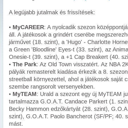
A legújabb jutalmak és frissítések:
•
MyCAREER
: A nyolcadik szezon középpontjá
áll. A játékosok a grindért cserébe megszerez
járművet (18. szint), a 'Hugo' - Charlotte Hornet
a Green 'Bloodline' Eyes-t (33. szint), az Ani
Onesie-t (39. szint), a +1 Cap Breakert (40. s
•
The Park
: Az Old Town visszatért. Az NBA 2K
pályák remasterelt kiadása érkezik a 8. szezon
streetball környezettel, ahol a játékosok saját 
szembe rangsorolt versenyekben.
•
MyTEAM
: Urald a szezont egy új MyTEAM ju
tartalmazza G.O.A.T. Candace Parkert (1. szin
Becky Hammon edzőkártyát (28. szint), G.O.A.T
szint), G.O.A.T. Paolo Bancherot (SF/PF; 40. 
mást.