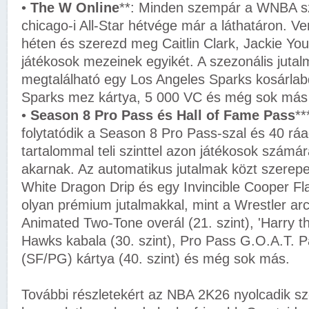
•
The W Online
**: Minden szempár a WNBA sz
chicago-i All-Star hétvége már a láthatáron. 
héten és szerezd meg Caitlin Clark, Jackie Y
játékosok mezeinek egyikét. A szezonális jutal
megtalálható egy Los Angeles Sparks kosárlab
Sparks mez kártya, 5 000 VC és még sok más 
•
Season 8 Pro Pass és Hall of Fame Pass
**
folytatódik a Season 8 Pro Pass-szal és 40 r
tartalommal teli szinttel azon játékosok számá
akarnak. Az automatikus jutalmak közt szerepel 
White Dragon Drip és egy Invincible Cooper Fla
olyan prémium jutalmakkal, mint a Wrestler arcf
Animated Two-Tone overál (21. szint), 'Harry t
Hawks kabala (30. szint), Pro Pass G.O.A.T. 
(SF/PG) kártya (40. szint) és még sok más.
További részletekért az NBA 2K26 nyolcadik sz