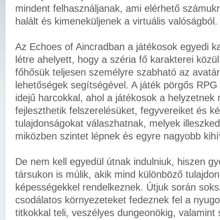
mindent felhasználjanak, ami elérhető számukra
halált és kimeneküljenek a virtuális valóságból.
Az Echoes of Aincradban a játékosok egyedi k
létre ahelyett, hogy a széria fő karakterei közü
főhősük teljesen személyre szabható az avatá
lehetőségek segítségével. A játék pörgős RPG a
idejű harcokkal, ahol a játékosok a helyzetnek
fejleszthetik felszerelésüket, fegyvereiket és 
tulajdonságokat válaszhatnak, melyek illeszked
miközben szintet lépnek és egyre nagyobb kihí
De nem kell egyedül útnak indulniuk, hiszen gy
társukon is múlik, akik mind különböző tulajdo
képességekkel rendelkeznek. Útjuk során soks
csodálatos környezeteket fedeznek fel a nyugo
titkokkal teli, veszélyes dungeonökig, valamint