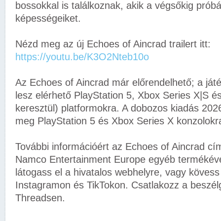
bossokkal is találkoznak, akik a végsőkig próbá
képességeiket.
Nézd meg az új Echoes of Aincrad trailert itt:
https://youtu.be/K3O2Nteb10o
Az Echoes of Aincrad már előrendelhető; a játék
lesz elérhető PlayStation 5, Xbox Series X|S 
keresztül) platformokra. A dobozos kiadás 2026.
meg PlayStation 5 és Xbox Series X konzolokr
További információért az Echoes of Aincrad c
Namco Entertainment Europe egyéb termékéve
látogass el a hivatalos webhelyre, vagy köves
Instagramon és TikTokon. Csatlakozz a beszél
Threadsen.