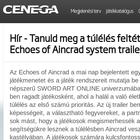
Megjelenési terv
Játékkatalógus
Hír - Tanuld meg a túlélés feltét
Echoes of Aincrad system traile
Az Echoes of Aincrad a mai nap bejelentett egy ú
játékmenetet és a játék rendszereit mutatja be
népszerű SWORD ART ONLINE univerzumáb
ben ragadt játékosként, ahol a halál a való életb
túlélés az első számú prioritás. Az új trailer be
képességeit, a választható fegyvereket, a part
sok mást, hogy a játékosok megismerhessék a
segítségükre lesznek a túlélésben Aincrad ves
kastélyában. A játékosok számára kulcsfontoss