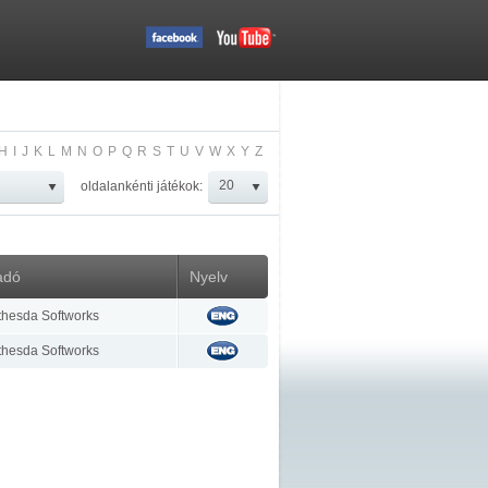
H
I
J
K
L
M
N
O
P
Q
R
S
T
U
V
W
X
Y
Z
oldalankénti játékok:
adó
Nyelv
thesda Softworks
thesda Softworks