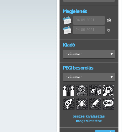
Megjelenés
tól
ig
Kiadó
PEGI besorolás
összes kiválasztás
megszüntetése