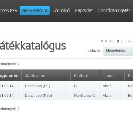
enési terv
Játékkatalógus
Cégünkről
Kapcsolat
Terméktámogatás
Játékkatalógus
#
A
B
C
D
E
F
G
rendezés:
edmények:
2
gjelenés
Játék címe
Platform
Típus
Ki
21.09.14
Deathloop (PC)
PC
Akció
Be
21.09.14
Deathloop (PS5)
PlayStation 5
Akció
Be
edmények:
2