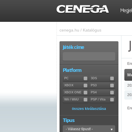
Megjel
cenega.hu
/
Katalógus
Játék címe
Er
Platform
Me
PC
3DS
XBOX
PS3
20
XBOX ONE
PS4
20
Wii / WiiU
PSP / Vita
Er
összes kiválasztása
Típus