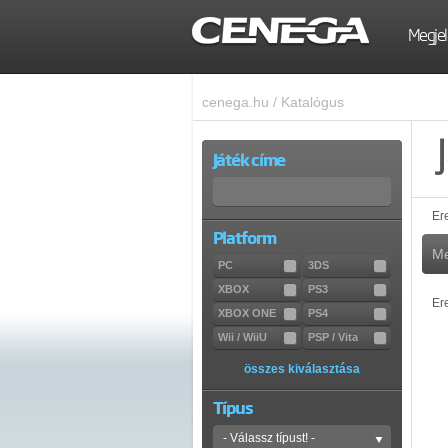
Megjel
cenega.hu
/
Katalógus
Játék címe
Er
Platform
Me
PC
3DS
XBOX
PS3
Er
XBOX ONE
PS4
Wii / WiiU
PSP / Vita
összes kiválasztása
Típus