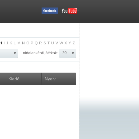
H
I
J
K
L
M
N
O
P
Q
R
S
T
U
V
W
X
Y
Z
oldalankénti játékok:
Kiadó
Nyelv