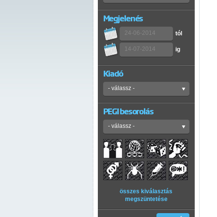
Megjelenés
tól
ig
Kiadó
PEGI besorolás
összes kiválasztás
megszüntetése