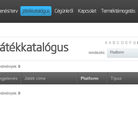
enési terv
Játékkatalógus
Cégünkről
Kapcsolat
Terméktámogatás
Játékkatalógus
#
A
B
C
D
E
F
G
rendezés:
edmények:
0
gjelenés
Játék címe
Platform
Típus
edmények:
0