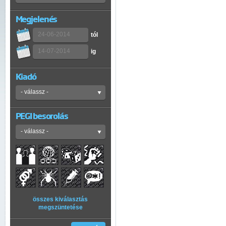
Megjelenés
tól
ig
Kiadó
PEGI besorolás
összes kiválasztás
megszüntetése