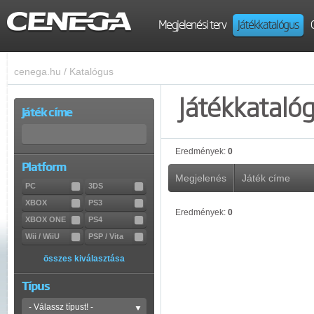
Megjelenési terv
Játékkatalógus
cenega.hu
/
Katalógus
Játékkataló
Játék címe
Eredmények:
0
Platform
Megjelenés
Játék címe
PC
3DS
XBOX
PS3
Eredmények:
0
XBOX ONE
PS4
Wii / WiiU
PSP / Vita
összes kiválasztása
Típus