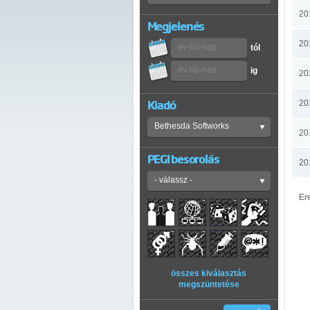
20
Megjelenés
20
tól
ig
20
Kiadó
20
20
PEGI besorolás
20
Er
összes kiválasztás
megszüntetése