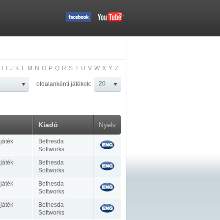
H
I
J
K
L
M
N
O
P
Q
R
S
T
U
V
W
X
Y
Z
oldalankénti játékok:
Kiadó
Nyelv
játék
Bethesda
Softworks
játék
Bethesda
Softworks
játék
Bethesda
Softworks
játék
Bethesda
Softworks