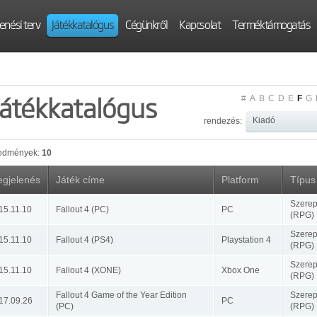
enési terv
Játékkatalógus
Cégünkről
Kapcsolat
Terméktámogatás
Játékkatalógus
#
A
B
C
D
E
F
G
rendezés:
edmények:
10
gjelenés
Játék címe
Platform
Típus
Szerep
15.11.10
Fallout 4 (PC)
PC
(RPG)
Szerep
15.11.10
Fallout 4 (PS4)
Playstation 4
(RPG)
Szerep
15.11.10
Fallout 4 (XONE)
Xbox One
(RPG)
Fallout 4 Game of the Year Edition
Szerep
17.09.26
PC
(PC)
(RPG)