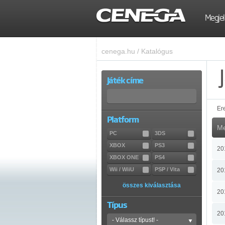
Megjel
cenega.hu
/
Katalógus
Játék címe
Er
Platform
Me
PC
3DS
XBOX
PS3
20
XBOX ONE
PS4
Wii / WiiU
PSP / Vita
20
összes kiválasztása
20
Típus
20