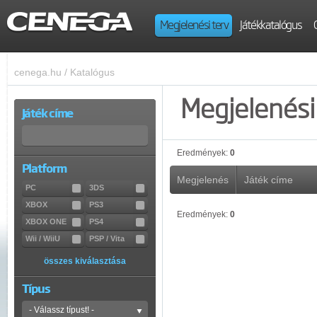
Megjelenési terv
Játékkatalógus
cenega.hu
/
Katalógus
Megjelenési 
Játék címe
Eredmények:
0
Platform
Megjelenés
Játék címe
PC
3DS
XBOX
PS3
Eredmények:
0
XBOX ONE
PS4
Wii / WiiU
PSP / Vita
összes kiválasztása
Típus