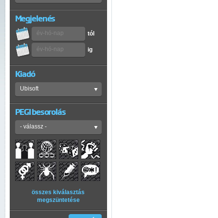
Megjelenés
tól
ig
Kiadó
PEGI besorolás
összes kiválasztás
megszüntetése