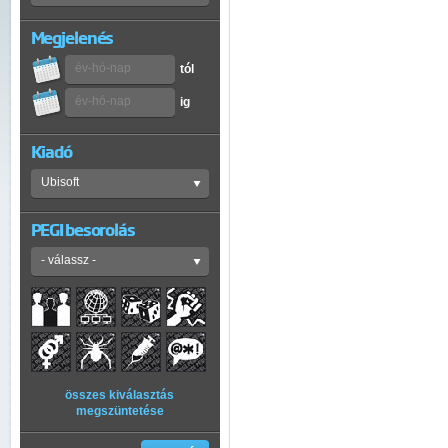
Megjelenés
tól
ig
Kiadó
PEGI besorolás
összes kiválasztás
megszüntetése