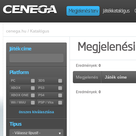
Megjelenési terv
Játékkatalógus
cenega.hu
/
Katalógus
Megjelenési 
Játék címe
Eredmények:
0
Platform
Megjelenés
Játék címe
PC
3DS
XBOX
PS3
Eredmények:
0
XBOX ONE
PS4
Wii / WiiU
PSP / Vita
összes kiválasztása
Típus