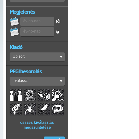
Megjelenés
tól
ig
Kiadó
PEGI besorolás
összes kiválasztás
megszüntetése