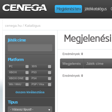
Megjelenési terv
Játékkatalógus
cenega.hu
/
Katalógus
Megjelenési 
Játék címe
Eredmények:
0
Platform
Megjelenés
Játék címe
PC
3DS
XBOX
PS3
Eredmények:
0
XBOX ONE
PS4
Wii / WiiU
PSP / Vita
összes kiválasztása
Típus