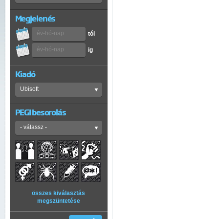
Megjelenés
tól
ig
Kiadó
PEGI besorolás
összes kiválasztás
megszüntetése