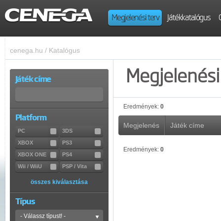
Megjelenési terv
Játékkatalógus
cenega.hu
/
Katalógus
Megjelenési 
Játék címe
Eredmények:
0
Platform
Megjelenés
Játék címe
PC
3DS
XBOX
PS3
Eredmények:
0
XBOX ONE
PS4
Wii / WiiU
PSP / Vita
összes kiválasztása
Típus