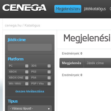
Megjelenési terv
Játékkatalógus
cenega.hu
/
Katalógus
Megjelenési 
Játék címe
Eredmények:
0
Platform
Megjelenés
Játék címe
PC
3DS
XBOX
PS3
Eredmények:
0
XBOX ONE
PS4
Wii / WiiU
PSP / Vita
összes kiválasztása
Típus