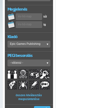
Megjelenés
tól
ig
Kiadó
PEGI besorolás
összes kiválasztás
megszüntetése