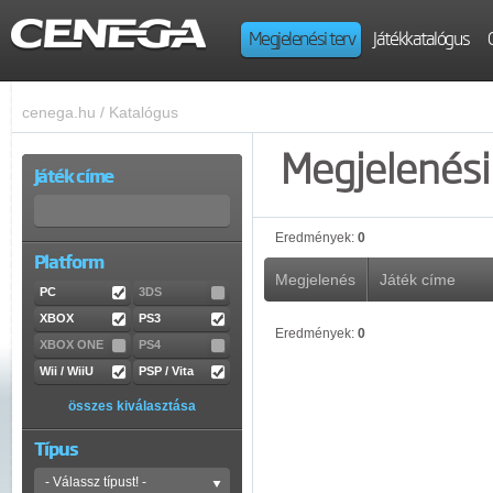
Megjelenési terv
Játékkatalógus
cenega.hu
/
Katalógus
Megjelenési 
Játék címe
Eredmények:
0
Platform
Megjelenés
Játék címe
PC
3DS
XBOX
PS3
Eredmények:
0
XBOX ONE
PS4
Wii / WiiU
PSP / Vita
összes kiválasztása
Típus