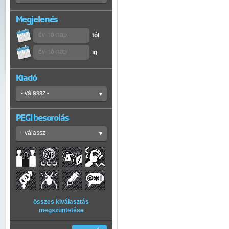
Megjelenés
tól
ig
Kiadó
PEGI besorolás
összes kiválasztás
megszüntetése