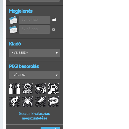
Megjelenés
tól
ig
Kiadó
PEGI besorolás
összes kiválasztás
megszüntetése