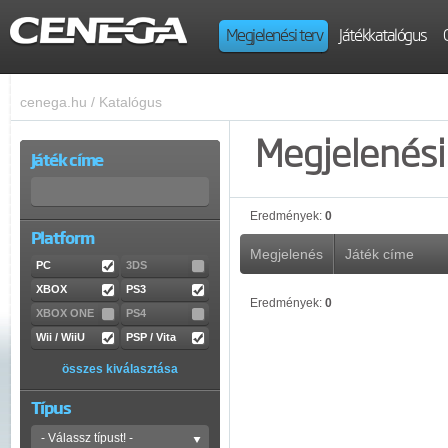
Megjelenési terv
Játékkatalógus
cenega.hu
/
Katalógus
Megjelenési 
Játék címe
Eredmények:
0
Platform
Megjelenés
Játék címe
PC
3DS
XBOX
PS3
Eredmények:
0
XBOX ONE
PS4
Wii / WiiU
PSP / Vita
összes kiválasztása
Típus