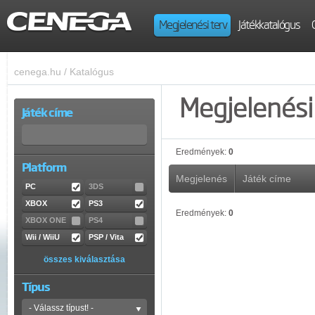
Megjelenési terv
Játékkatalógus
cenega.hu
/
Katalógus
Megjelenési 
Játék címe
Eredmények:
0
Platform
Megjelenés
Játék címe
PC
3DS
XBOX
PS3
Eredmények:
0
XBOX ONE
PS4
Wii / WiiU
PSP / Vita
összes kiválasztása
Típus