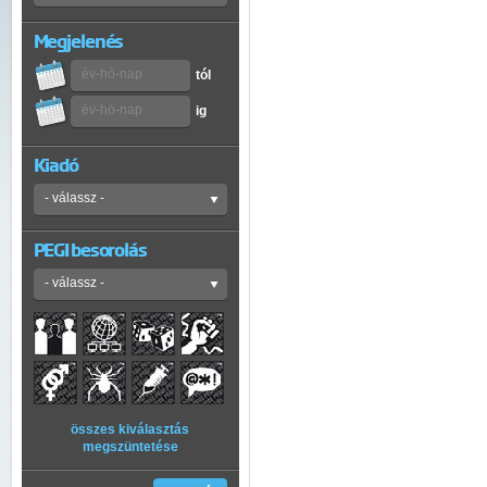
Megjelenés
tól
ig
Kiadó
PEGI besorolás
összes kiválasztás
megszüntetése