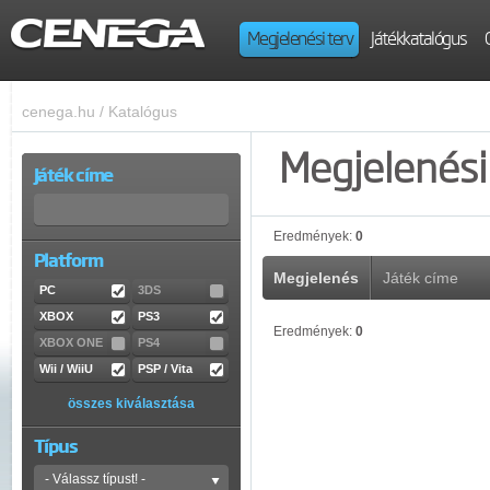
Megjelenési terv
Játékkatalógus
cenega.hu
/
Katalógus
Megjelenési 
Játék címe
Eredmények:
0
Platform
Megjelenés
Játék címe
PC
3DS
XBOX
PS3
Eredmények:
0
XBOX ONE
PS4
Wii / WiiU
PSP / Vita
összes kiválasztása
Típus