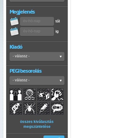
Megjelenés
tól
ig
Kiadó
PEGI besorolás
összes kiválasztás
megszüntetése