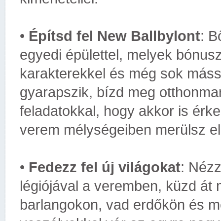
•
Építsd fel New Ballbylont
: B
egyedi épülettel, melyek bónusz
karakterekkel és még sok máss
gyarapszik, bízd meg otthonmar
feladatokkal, hogy akkor is ér
verem mélységeiben merülsz el
•
Fedezz fel új világokat
: Nézz
légiójával a veremben, küzd át
barlangokon, vad erdőkön és m