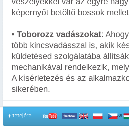
veszélyekkel vár az egyre nagyo
képernyőt betöltő bossok mellet
•
Toborozz vadászokat
: Ahogy
több kincsvadásszal is, akik ké
küldetésed szolgálatába állítsák
mechanikával rendelkezik, melye
A kísérletezés és az alkalmazk
sikerében.
tetejére
A PEGI beso