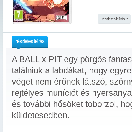
részletes leírás
részletes leírás
A BALL x PIT egy pörgős fantas
találniuk a labdákat, hogy egy
véget nem érőnek látszó, szörny
rejtélyes muníciót és nyersanya
és további hősöket toborzol, h
küldetésedben.