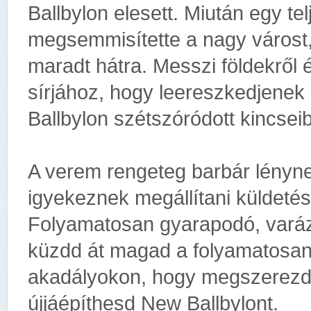
Ballbylon elesett. Miután egy t
megsemmisítette a nagy várost
maradt hátra. Messzi földekről
sírjához, hogy leereszkedjene
Ballbylon szétszóródott kincsei
A verem rengeteg barbár lényn
igyekeznek megállítani küldeté
Folyamatosan gyarapodó, varázsl
küzdd át magad a folyamatosan
akadályokon, hogy megszerezd 
újjáépíthesd New Ballbylont.