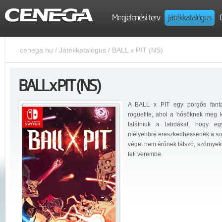
Megjelenési terv
Játékkatalógus
cenega.hu
/
Játékkatalógus
/
BALL x PIT (NS)
BALL x PIT (NS)
A BALL x PIT egy pörgős fant
roguelite, ahol a hősöknek meg k
találniuk a labdákat, hogy eg
mélyebbre ereszkedhessenek a s
véget nem érőnek látszó, szörnyek
teli verembe.