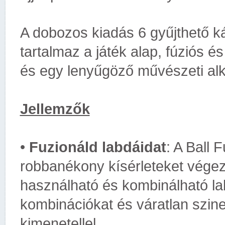
A dobozos kiadás 6 gyűjthető ká
tartalmaz a játék alap, fúziós és
és egy lenyűgöző művészeti alk
Jellemzők
•
Fuzionáld labdáidat
: A Ball 
robbanékony kísérleteket végez
használható és kombinálható lab
kombinációkat és váratlan szin
kimenetellel.