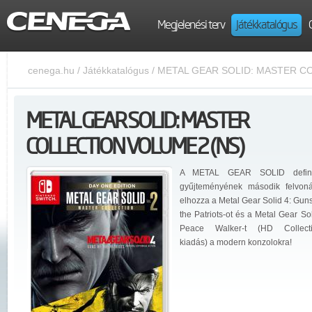
Megjelenési terv
Játékkatalógus
cenega.hu
/
Játékkatalógus
/
METAL GEAR SOLID: MASTER CO
METAL GEAR SOLID: MASTER
COLLECTION VOLUME 2 (NS)
A METAL GEAR SOLID definit
gyűjteményének második felvon
elhozza a Metal Gear Solid 4: Guns
the Patriots-ot és a Metal Gear Sol
Peace Walker-t (HD Collect
kiadás) a modern konzolokra!