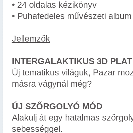
• 24 oldalas kézikönyv
• Puhafedeles művészeti album
Jellemzők
INTERGALAKTIKUS 3D PLA
Új tematikus világuk, Pazar mo
másra vágynál még?
ÚJ SZŐRGOLYÓ MÓD
Alakulj át egy hatalmas szőrgol
sebességgel.