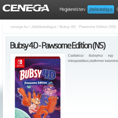
Megjelenési terv
Játékkatalógus
cenega.hu
/
Játékkatalógus
/
Bubsy 4D - Pawsome Edition (NS)
Bubsy 4D - Pawsome Edition (NS)
Csatlakozz Bubsyhoz egy ú
intergalaktikus platformer kalandra