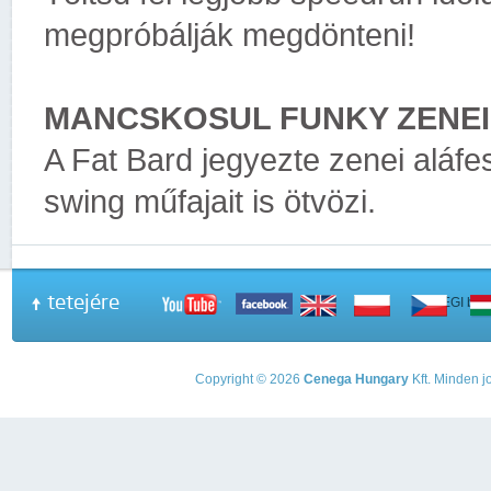
megpróbálják megdönteni!
MANCSKOSUL FUNKY ZENEI
A Fat Bard jegyezte zenei aláfes
swing műfajait is ötvözi.
tetejére
A PEGI beso
Copyright © 2026
Cenega Hungary
Kft. Minden jo