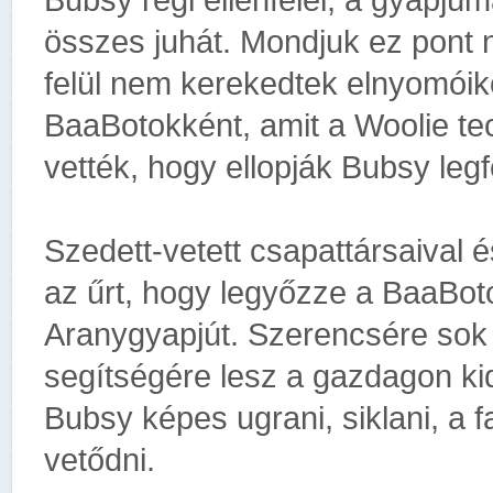
Bubsy régi ellenfelei, a gyapjú
összes juhát. Mondjuk ez pont 
felül nem kerekedtek elnyomóik
BaaBotokként, amit a Woolie tec
vették, hogy ellopják Bubsy legf
Szedett-vetett csapattársaival 
az űrt, hogy legyőzze a BaaBot
Aranygyapjút. Szerencsére sok ú
segítségére lesz a gazdagon kid
Bubsy képes ugrani, siklani, a f
vetődni.