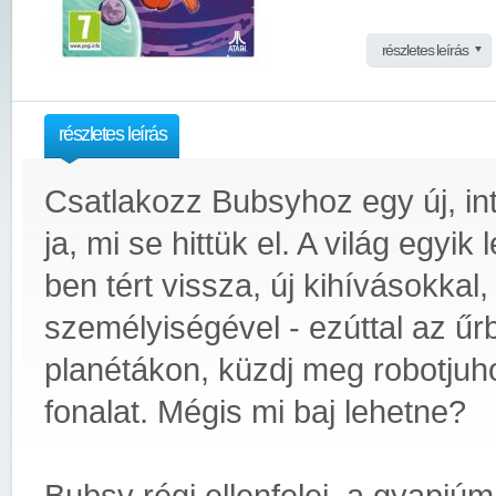
részletes leírás
részletes leírás
Csatlakozz Bubsyhoz egy új, int
ja, mi se hittük el. A világ egyi
ben tért vissza, új kihívásokkal
személyiségével - ezúttal az űrb
planétákon, küzdj meg robotjuho
fonalat. Mégis mi baj lehetne?