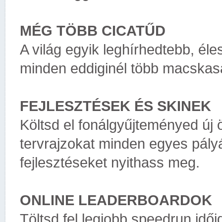
MÉG TÖBB CICATŰD
A világ egyik leghírhedtebb, éle
minden eddiginél több macskasá
FEJLESZTÉSEK ÉS SKINEK
Költsd el fonálgyűjteményed új 
tervrajzokat minden egyes pály
fejlesztéseket nyithass meg.
ONLINE LEADERBOARDOK
Töltsd fel legjobb speedrun idői