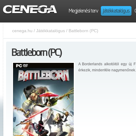
Megjelenési terv
Játékkatalógus
cenega.hu
/
Játékkatalógus
/
Battleborn (PC)
Battleborn (PC)
A Borderlands alkotóitól egy új 
érkezik, mindenféle nagymenőnek.