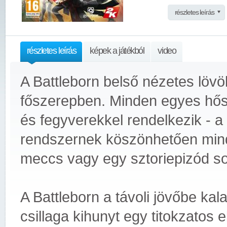
részletes leírás
részletes leírás
képek a játékból
video
A Battleborn belső nézetes lövöl
főszerepben. Minden egyes hős
és fegyverekkel rendelkezik - a
rendszernek köszönhetően mind
meccs vagy egy sztoriepizód sorá
A Battleborn a távoli jövőbe ka
csillaga kihunyt egy titokzatos