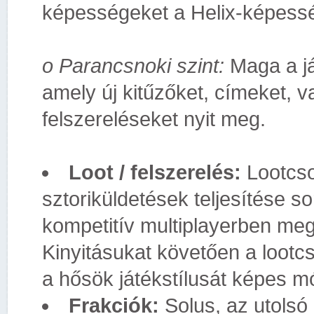
képességeket a Helix-képessé
o Parancsnoki szint:
Maga a ját
amely új kitűzőket, címeket, v
felszereléseket nyit meg.
Loot / felszerelés:
Lootcs
sztoriküldetések teljesítése s
kompetitív multiplayerben megs
Kinyitásukat követően a lootc
a hősök játékstílusát képes m
Frakciók:
Solus, az utolsó 