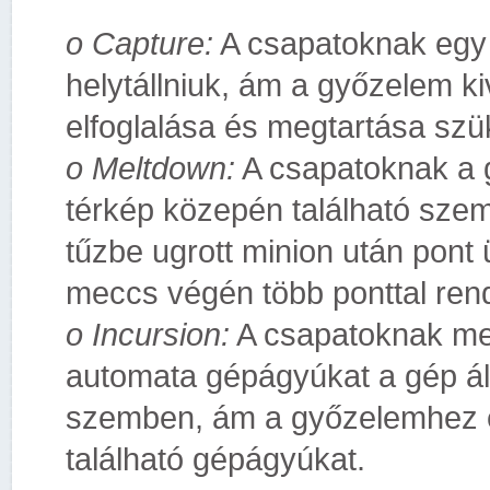
o Capture:
A csapatoknak egy
helytállniuk, ám a győzelem k
elfoglalása és megtartása sz
o Meltdown:
A csapatoknak a gé
térkép közepén található sze
tűzbe ugrott minion után pont 
meccs végén több ponttal rend
o Incursion:
A csapatoknak meg
automata gépágyúkat a gép álta
szemben, ám a győzelemhez el 
található gépágyúkat.