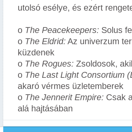
utolsó esélye, és ezért renge
o
The Peacekeepers:
Solus fe
o
The Eldrid:
Az univerzum ter
küzdenek
o
The Rogues:
Zsoldosok, akik
o
The Last Light Consortium (
akaró vérmes üzletemberek
o
The Jennerit Empire:
Csak a
alá hajtásában