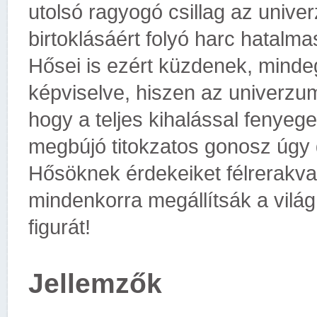
utolsó ragyogó csillag az unive
birtoklásáért folyó harc hatalma
Hősei is ezért küzdenek, mindeg
képviselve, hiszen az univerzu
hogy a teljes kihalással fenyeg
megbújó titokzatos gonosz úgy dö
Hősöknek érdekeiket félrerakva
mindenkorra megállítsák a világ
figurát!
Jellemzők