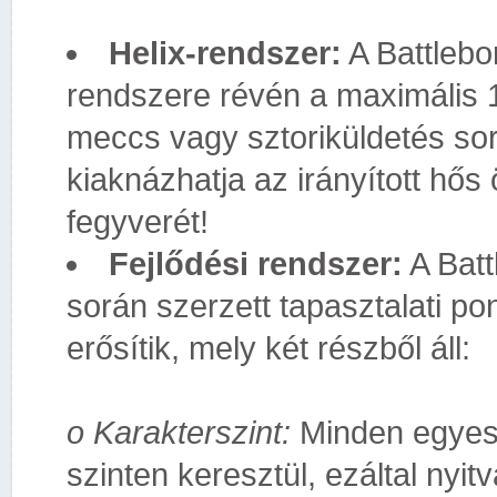
Helix-rendszer:
A Battlebor
rendszere révén a maximális 10
meccs vagy sztoriküldetés sor
kiaknázhatja az irányított hő
fegyverét!
Fejlődési rendszer:
A Batt
során szerzett tapasztalati pon
erősítik, mely két részből áll:
o Karakterszint:
Minden egyes h
szinten keresztül, ezáltal nyit