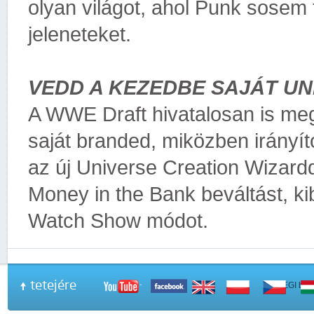
olyan világot, ahol Punk sosem t
jeleneteket.
VEDD A KEZEDBE SAJÁT U
A WWE Draft hivatalosan is me
saját branded, miközben irányít
az új Universe Creation Wizardd
Money in the Bank beváltást, ki
Watch Show módot.
tetejére
A PEGI beso