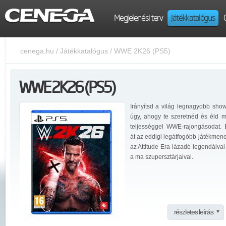
Megjelenési terv
Játékkatalógus
cenega.hu
/
Játékkatalógus
/
WWE 2K26 (PS5)
WWE 2K26 (PS5)
Irányítsd a világ legnagyobb show
úgy, ahogy te szeretnéd és éld 
teljességgel WWE-rajongásodat. 
át az eddigi legátfogóbb játékmene
az Attitude Era lázadó legendáival
a ma szupersztárjaival.
részletes leírás