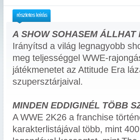
részletes leírás
A SHOW SOHASEM ÁLLHAT
Irányítsd a világ legnagyobb sh
meg teljességgel WWE-rajongáso
játékmenetet az Attitude Era lá
szupersztárjaival.
MINDEN EDDIGINÉL TÖBB 
A WWE 2K26 a franchise történ
karakterlistájával több, mint 4