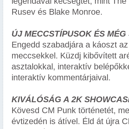
legendával kecsegtet, mint The
Rusev és Blake Monroe.
ÚJ MECCSTÍPUSOK ÉS MÉG
Engedd szabadjára a káoszt az 
meccsekkel. Küzdj kibővített 
asztalokkal, interaktív belépők
interaktív kommentárjaival.
KIVÁLÓSÁG A 2K SHOWCAS
Kövesd CM Punk történetét, m
évtizedén is átível. Éld át újra 