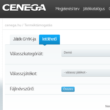
Megjelenési terv
Játékkatalógus
cenega.hu
/
Terméktámogatás
Játék GYIK-ja
letölthető
Válassz kategóriát:
Válassz játékot:
Fájlnév szűrő:
Összes
Nem