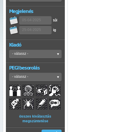
Megjelenés
tól
ig
Kiadó
PEGI besorolás
összes kiválasztás
megszüntetése