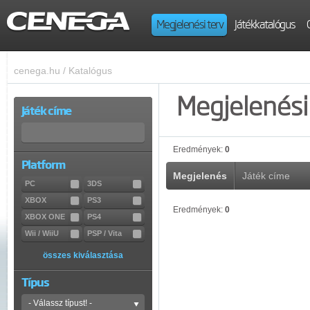
Megjelenési terv
Játékkatalógus
cenega.hu
/
Katalógus
Megjelenési 
Játék címe
Eredmények:
0
Platform
Megjelenés
Játék címe
PC
3DS
XBOX
PS3
Eredmények:
0
XBOX ONE
PS4
Wii / WiiU
PSP / Vita
összes kiválasztása
Típus