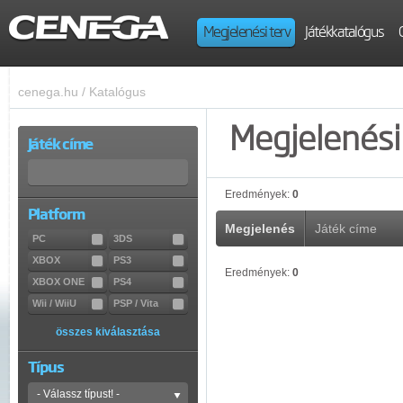
Megjelenési terv
Játékkatalógus
cenega.hu
/
Katalógus
Megjelenési 
Játék címe
Eredmények:
0
Platform
Megjelenés
Játék címe
PC
3DS
XBOX
PS3
Eredmények:
0
XBOX ONE
PS4
Wii / WiiU
PSP / Vita
összes kiválasztása
Típus