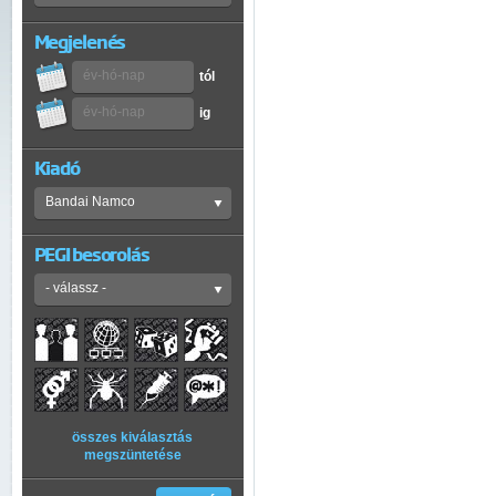
Megjelenés
tól
ig
Kiadó
PEGI besorolás
összes kiválasztás
megszüntetése