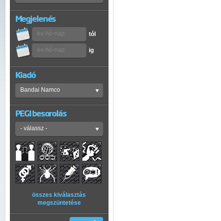
Megjelenés
tól
ig
Kiadó
PEGI besorolás
összes kiválasztás
megszüntetése