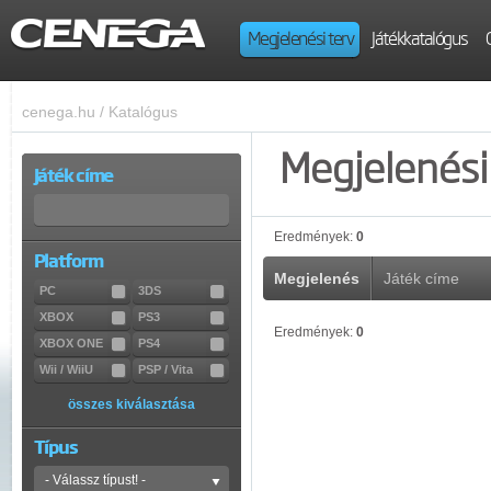
Megjelenési terv
Játékkatalógus
cenega.hu
/
Katalógus
Megjelenési 
Játék címe
Eredmények:
0
Platform
Megjelenés
Játék címe
PC
3DS
XBOX
PS3
Eredmények:
0
XBOX ONE
PS4
Wii / WiiU
PSP / Vita
összes kiválasztása
Típus