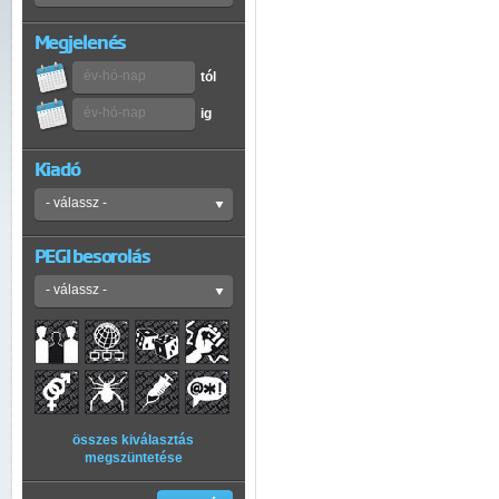
Megjelenés
tól
ig
Kiadó
PEGI besorolás
összes kiválasztás
megszüntetése