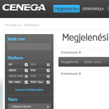
Megjelenési terv
Játékkatalógus
cenega.hu
/
Katalógus
Megjelenési 
Játék címe
Eredmények:
0
Platform
Megjelenés
Játék címe
PC
3DS
XBOX
PS3
Eredmények:
0
XBOX ONE
PS4
Wii / WiiU
PSP / Vita
összes kiválasztása
Típus