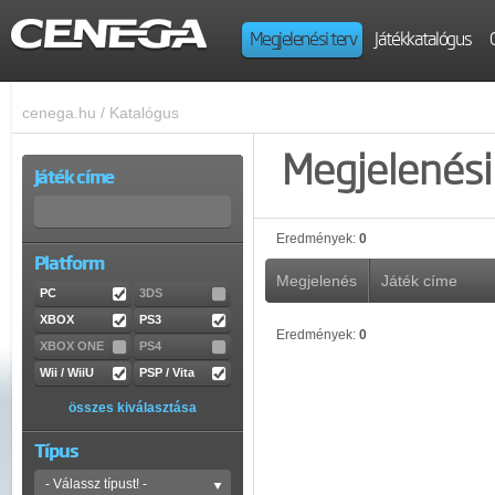
Megjelenési terv
Játékkatalógus
cenega.hu
/
Katalógus
Megjelenési 
Játék címe
Eredmények:
0
Platform
Megjelenés
Játék címe
PC
3DS
XBOX
PS3
Eredmények:
0
XBOX ONE
PS4
Wii / WiiU
PSP / Vita
összes kiválasztása
Típus