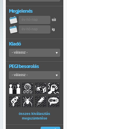
Megjelenés
tól
ig
Kiadó
PEGI besorolás
összes kiválasztás
megszüntetése