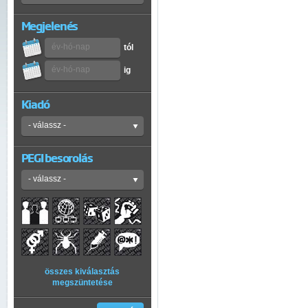
Megjelenés
tól
ig
Kiadó
PEGI besorolás
összes kiválasztás
megszüntetése