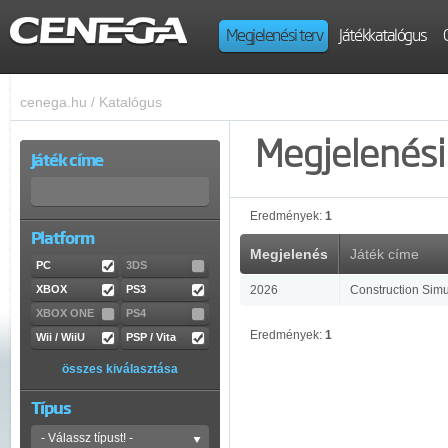
Megjelenési terv
Játékkatalógus
cenega.hu
/
Katalógus
Megjelenési 
Játék címe
Eredmények:
1
Platform
Megjelenés
Játék címe
PC
3DS
XBOX
PS3
2026
Construction Simu
XBOX ONE
PS4
Eredmények:
1
Wii / WiiU
PSP / Vita
összes kiválasztása
Típus