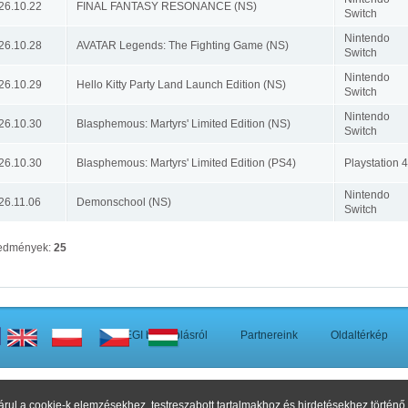
26.10.22
FINAL FANTASY RESONANCE (NS)
Switch
Nintendo
26.10.28
AVATAR Legends: The Fighting Game (NS)
Switch
Nintendo
26.10.29
Hello Kitty Party Land Launch Edition (NS)
Switch
Nintendo
26.10.30
Blasphemous: Martyrs' Limited Edition (NS)
Switch
26.10.30
Blasphemous: Martyrs' Limited Edition (PS4)
Playstation 4
Nintendo
26.11.06
Demonschool (NS)
Switch
edmények:
25
A PEGI besorolásról
Partnereink
Oldaltérkép
26
Cenega Hungary
Kft. Minden jog fenntartva. Az oldalt az
Okinet Interactive Gro
árul a cookie-k elemzésekhez, testreszabott tartalmakhoz és hirdetésekhez történ