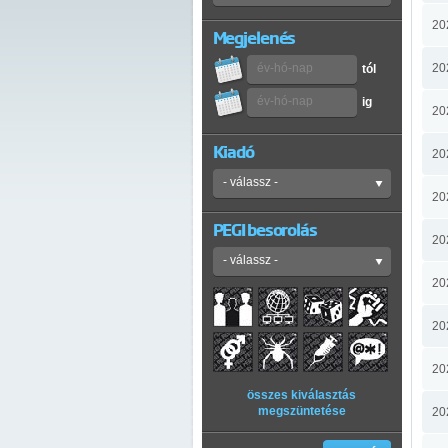
20
Megjelenés
20
tól
ig
20
Kiadó
20
20
PEGI besorolás
20
20
20
20
összes kiválasztás
megszüntetése
20