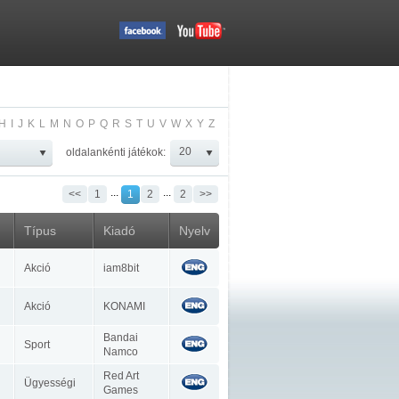
H
I
J
K
L
M
N
O
P
Q
R
S
T
U
V
W
X
Y
Z
oldalankénti játékok:
...
...
<<
1
1
2
2
>>
Típus
Kiadó
Nyelv
Akció
iam8bit
Akció
KONAMI
Bandai
Sport
Namco
Red Art
Ügyességi
Games