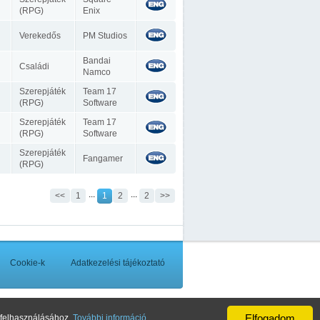
(RPG)
Enix
Verekedős
PM Studios
Bandai
Családi
Namco
Szerepjáték
Team 17
(RPG)
Software
Szerepjáték
Team 17
(RPG)
Software
Szerepjáték
Fangamer
(RPG)
...
...
<<
1
1
2
2
>>
Cookie-k
Adatkezelési tájékoztató
up
s.c. készítette.
Elfogadom
ő felhasználásához.
További információ