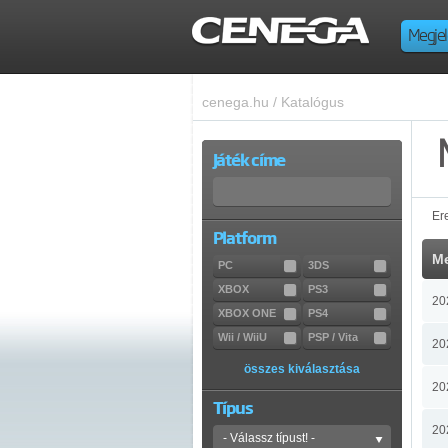
Megjel
cenega.hu
/
Katalógus
Játék címe
Er
Platform
Me
PC
3DS
XBOX
PS3
20
XBOX ONE
PS4
Wii / WiiU
PSP / Vita
20
összes kiválasztása
20
Típus
20