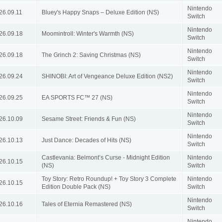
Nintendo
26.09.11
Bluey's Happy Snaps – Deluxe Edition (NS)
Switch
Nintendo
26.09.18
Moomintroll: Winter's Warmth (NS)
Switch
Nintendo
26.09.18
The Grinch 2: Saving Christmas (NS)
Switch
Nintendo
26.09.24
SHINOBI: Art of Vengeance Deluxe Edition (NS2)
Switch
Nintendo
26.09.25
EA SPORTS FC™ 27 (NS)
Switch
Nintendo
26.10.09
Sesame Street: Friends & Fun (NS)
Switch
Nintendo
26.10.13
Just Dance: Decades of Hits (NS)
Switch
Castlevania: Belmont’s Curse - Midnight Edition
Nintendo
26.10.15
(NS)
Switch
Toy Story: Retro Roundup! + Toy Story 3 Complete
Nintendo
26.10.15
Edition Double Pack (NS)
Switch
Nintendo
26.10.16
Tales of Eternia Remastered (NS)
Switch
Nintendo