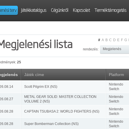
enési terv
Játékkatalógus
Cégünkről
Kapcsolat
Terméktámogatás
Megjelenési lista
#
A
B
C
D
E
F
G
rendezés:
edmények:
25
gjelenés
Játék címe
Platform
Nintendo
26.08.14
Scott Pilgrim EX (NS)
Switch
METAL GEAR SOLID: MASTER COLLECTION
Nintendo
26.08.27
VOLUME 2 (NS)
Switch
Nintendo
26.08.28
CAPTAIN TSUBASA 2: WORLD FIGHTERS (NS)
Switch
Nintendo
26.08.28
Super Bomberman Collection (NS)
Switch