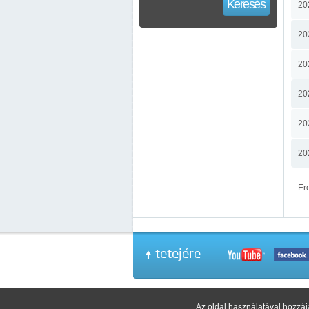
Keresés
20
20
20
20
20
20
Er
tetejére
Copyright © 20
Az oldal használatával hozzáj