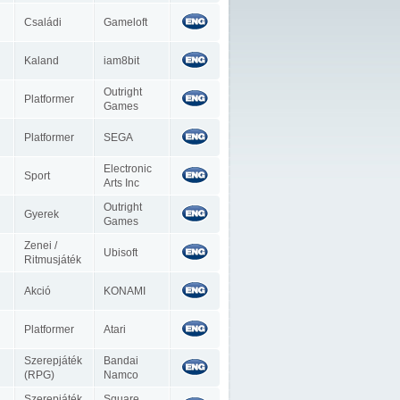
Családi
Gameloft
Kaland
iam8bit
Outright
Platformer
Games
Platformer
SEGA
Electronic
Sport
Arts Inc
Outright
Gyerek
Games
Zenei /
Ubisoft
Ritmusjáték
Akció
KONAMI
Platformer
Atari
Szerepjáték
Bandai
(RPG)
Namco
Szerepjáték
Square