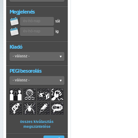
Megjelenés
tól
ig
Kiadó
PEGI besorolás
összes kiválasztás
megszüntetése