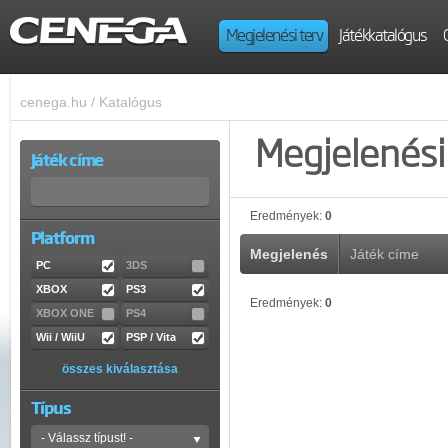
Megjelenési terv
Játékkatalógus
cenega.hu
/
Katalógus
Megjelenési 
Játék címe
Eredmények:
0
Platform
Megjelenés
Játék címe
PC
3DS
XBOX
PS3
Eredmények:
0
XBOX ONE
PS4
Wii / WiiU
PSP / Vita
összes kiválasztása
Típus