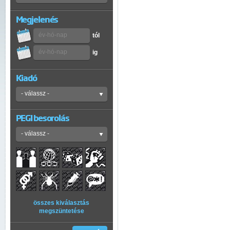
Megjelenés
tól
ig
Kiadó
PEGI besorolás
összes kiválasztás
megszüntetése