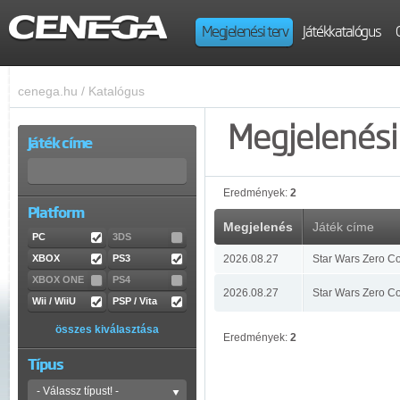
Megjelenési terv
Játékkatalógus
cenega.hu
/
Katalógus
Megjelenési 
Játék címe
Eredmények:
2
Platform
Megjelenés
Játék címe
PC
3DS
XBOX
PS3
2026.08.27
Star Wars Zero C
XBOX ONE
PS4
2026.08.27
Star Wars Zero C
Wii / WiiU
PSP / Vita
összes kiválasztása
Eredmények:
2
Típus