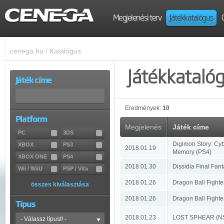
Megjelenési terv
Játékkatalógus
cenega.hu
/
Katalógus
Játékkataló
Játék címe
Eredmények:
10
Platform
Megjelenés
Játék címe
PC
3DS
Digimon Story: Cyb
XBOX
PS3
2018.01.19
Memory (PS4)
XBOX ONE
PS4
2018.01.30
Dissidia Final Fan
Wii / WiiU
PSP / Vita
2018.01.26
Dragon Ball Fighte
összes kiválasztása
2018.01.26
Dragon Ball Fight
Típus
2018.01.23
LOST SPHEAR (N