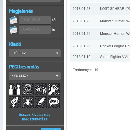
2018.01.23
LOST SPHEAR (P
Megjelenés
tól
2018.01.26
Monster Hunter: W
ig
2018.01.26
Monster Hunter: W
Kiadó
2018.01.26
Rocket League Coll
2018.01.19
Street Fighter V Ar
PEGI besorolás
Eredmények:
10
összes kiválasztás
megszüntetése