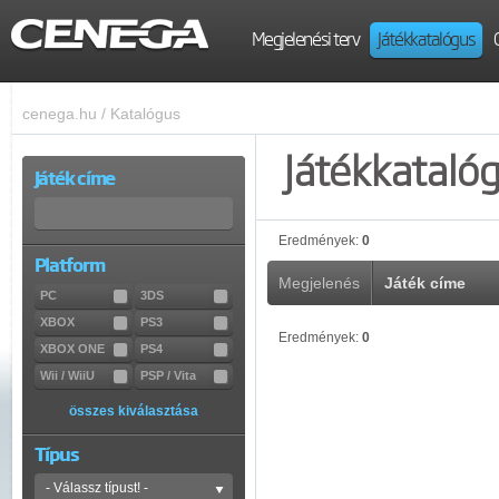
Megjelenési terv
Játékkatalógus
cenega.hu
/
Katalógus
Játékkataló
Játék címe
Eredmények:
0
Platform
Megjelenés
Játék címe
PC
3DS
XBOX
PS3
Eredmények:
0
XBOX ONE
PS4
Wii / WiiU
PSP / Vita
összes kiválasztása
Típus