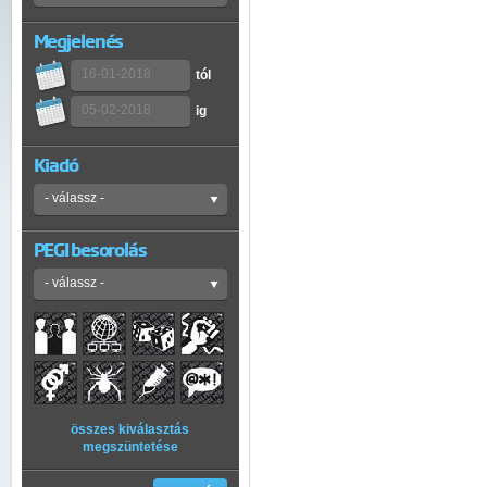
Megjelenés
tól
ig
Kiadó
PEGI besorolás
összes kiválasztás
megszüntetése