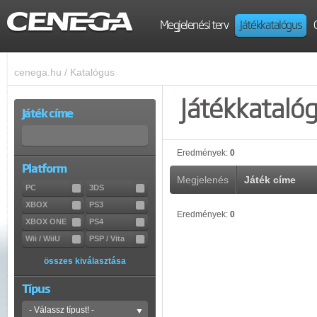
Megjelenési terv
Játékkatalógus
cenega.hu
/
Katalógus
Játékkataló
Játék címe
Eredmények:
0
Platform
Megjelenés
Játék címe
PC
3DS
XBOX
PS3
Eredmények:
0
XBOX ONE
PS4
Wii / WiiU
PSP / Vita
összes kiválasztása
Típus