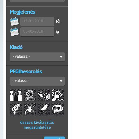
Megjelenés
tól
ig
Kiadó
PEGI besorolás
összes kiválasztás
megszüntetése