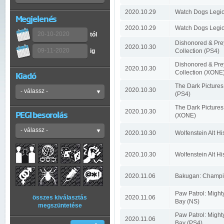
2020.10.29
Watch Dogs Legio
Megjelenés
2020.10.29
Watch Dogs Legi
tól
Dishonored & Pre
2020.10.30
ig
Collection (PS4)
Dishonored & Pre
2020.10.30
Collection (XONE
Kiadó
The Dark Pictures
2020.10.30
(PS4)
The Dark Pictures
2020.10.30
PEGI besorolás
(XONE)
2020.10.30
Wolfenstein Alt Hi
2020.10.30
Wolfenstein Alt Hi
2020.11.06
Bakugan: Champio
Paw Patrol: Migh
összes kiválasztás
2020.11.06
Bay (NS)
megszüntetése
Paw Patrol: Migh
2020.11.06
Bay (PS4)