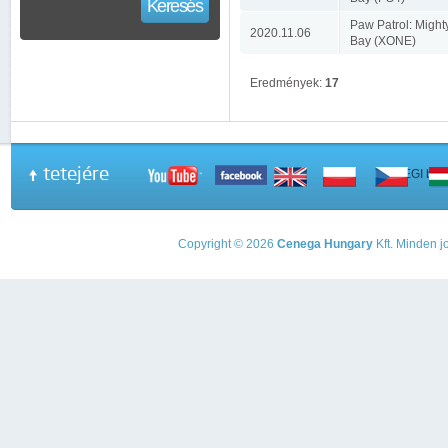
Keresés
Paw Patrol: Migh
2020.11.06
Bay (XONE)
Eredmények:
17
tetejére
A PEGI beso
Copyright © 2026
Cenega Hungary
Kft. Minden jo