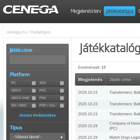
Megjelenési terv
Játékkatalógus
cenega.hu
/
Katalógus
Játékkataló
Játék címe
Eredmények:
17
Platform
Megjelenés
Játék címe
PC
3DS
XBOX
PS3
2020.10.23
Transformers: Bat
XBOX ONE
PS4
2020.10.23
Transformers: Bat
Wii / WiiU
PSP / Vita
2020.10.23
Transformers: Ba
összes kiválasztása
Company of Heroes
2020.10.29
Típus
(PC)
2020.10.29
Watch Dogs Legio