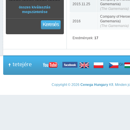
2015.11.25
Gamemania)
összes kiválasztás
(The Gamemania)
megszüntetése
Company of Heroes
2016
Gamemania)
Keresés
(The Gamemania)
Eredmények:
17
tetejére
A PEGI beso
Copyright © 2026
Cenega Hungary
Kft. Minden jo