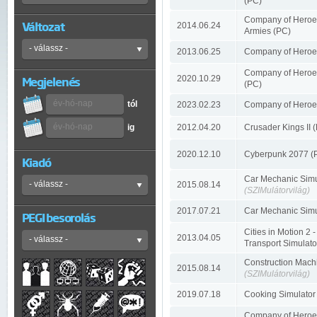
(PC)
Company of Heroes
Változat
2014.06.24
Armies (PC)
2013.06.25
Company of Heroe
Company of Heroes 
2020.10.29
Megjelenés
(PC)
tól
2023.02.23
Company of Heroe
ig
2012.04.20
Crusader Kings II 
2020.12.10
Cyberpunk 2077 (
Kiadó
Car Mechanic Simu
2015.08.14
(SZIMulátorvilág)
2017.07.21
Car Mechanic Simu
PEGI besorolás
Cities in Motion 2 
2013.04.05
Transport Simulato
Construction Mach
2015.08.14
(SZIMulátorvilág)
2019.07.18
Cooking Simulator
Company of Heroes