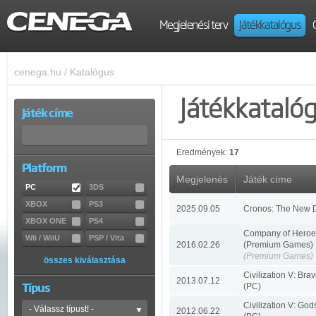
Megjelenési terv
Játékkatalógus
cenega.hu
/
Katalógus
Játékkataló
Játék címe
Eredmények:
17
Platform
Megjelenés
Játék címe
PC
3DS
XBOX
PS3
2025.09.05
Cronos: The New 
XBOX ONE
PS4
Company of Heroes
Wii / WiiU
PSP / Vita
2016.02.26
(Premium Games)
(Premium Games)
összes kiválasztása
Civilization V: Bra
2013.07.12
Típus
(PC)
Civilization V: God
2012.06.22